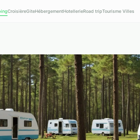
ing
Croisière
Gite
Hébergement
Hotellerie
Road trip
Tourisme Villes