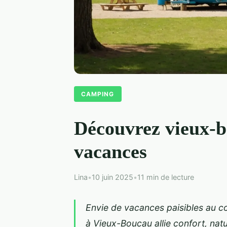
CAMPING
Découvrez vieux-b
vacances
Lina
•
10 juin 2025
•
11 min de lecture
Envie de vacances paisibles au 
à Vieux-Boucau allie confort, natu