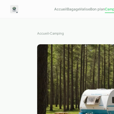
Accueil
BagageValise
Bon plan
Camp
Accueil
›
Camping