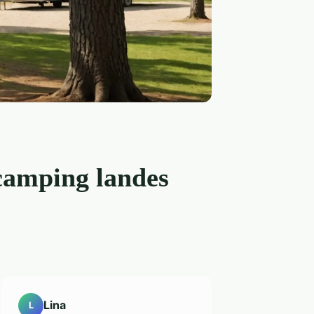
 camping landes
Lina
L