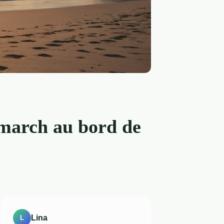
nmarch au bord de
Lina
L