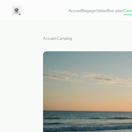
Accueil
BagageValise
Bon plan
Cam
Accueil
›
Camping