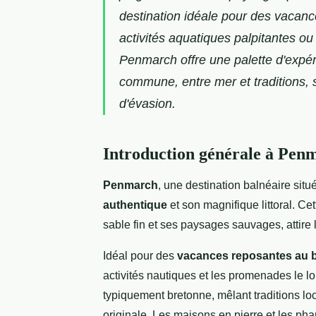
destination idéale pour des vacanc
activités aquatiques palpitantes o
Penmarch offre une palette d'expé
commune, entre mer et traditions, s
d'évasion.
Introduction générale à Pen
Penmarch
, une destination balnéaire situ
authentique
et son magnifique littoral. C
sable fin et ses paysages sauvages, attire 
Idéal pour des
vacances reposantes au b
activités nautiques et les promenades le 
typiquement bretonne, mêlant traditions loc
originale. Les maisons en pierre et les ph