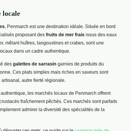
 locale
nes
, Penmarch est une destination idéale. Située en bord
écialisés proposant des
fruits de mer frais
issus des eaux
r, mêlant huîtres, langoustines et crabes, sont une
s locaux dans un cadre authentique.
ôté des
galettes de sarrasin
garnies de produits du
etonne. Ces plats simples mais riches en saveurs sont
rtisanal, autre fierté régionale.
 authentique, les marchés locaux de Penmarch offrent
 crustacés fraîchement pêchés. Ces marchés sont parfaits
implement admirer la diversité des spécialités de la
 déguster ces mets, ce guide sur le
camping près de