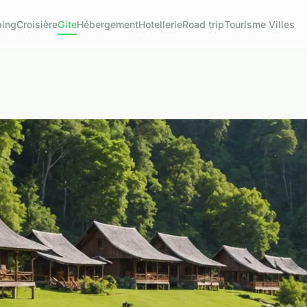
ing
Croisière
Gite
Hébergement
Hotellerie
Road trip
Tourisme Villes