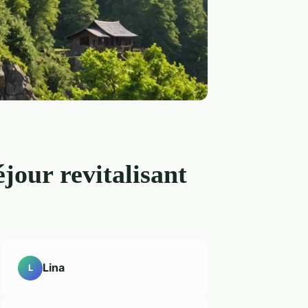
éjour revitalisant
Lina
L