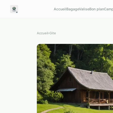
Accueil
BagageValise
Bon plan
Camp
Accueil
›
Gite