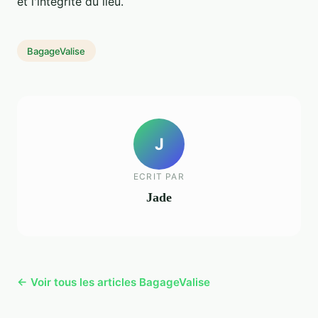
et l'intégrité du lieu.
BagageValise
J
ECRIT PAR
Jade
← Voir tous les articles BagageValise