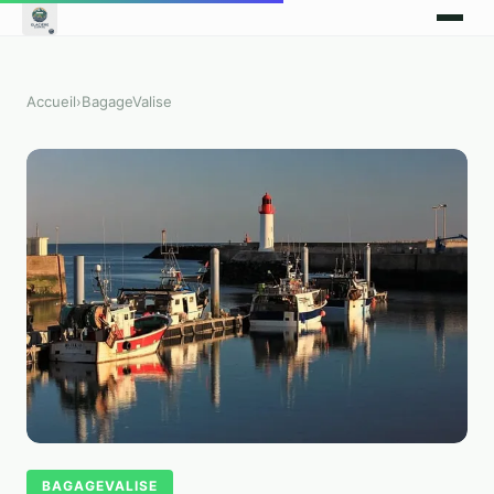
Accueil
›
BagageValise
BAGAGEVALISE